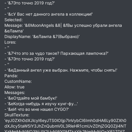
- '&7Это точно 2019 год?'
- ''
- '&cУ Вас нет данного ангела в коллекции!'
Selected:
Message: '&6MoonAngels &8| &fВы успешно убрали ангела
&eЛампа'
DisplayName: '&eЛампа &7(Выбрано)'
Lores:
- ''
- '&7Что это за чудо такое? Пархающая лампочка?'
- '&7Это точно 2019 год?'
- ''
- '&eДанный ангел уже выбран. Нажмите, чтобы снять!'
Panda:
CustomName:
Allow: true
Messages:
- '&eОтдайте мой бамбук!'
- '&eКогда-нибудь я изучу кунг-фу...'
- '&eИ что во мне нашел CYGO?'
SkullTexture:
'eyJ0ZXh0dXJlcyI6eyJTS0lOIjp7InVybCI6Imh0dHA6Ly90ZXh0
dXJlcy5taW5lY3JhZnQubmV0L3RleHR1cmUvZDhjZGQ0ZjI4NT
YzMmMyNWQ3NjJlY2UyNWY0MTkzYjk2NmMyNjQxYjE1ZDliZ