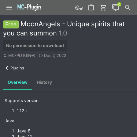
MoonAngels - Unique spirits that
Free
you can summon
1.0
No permission to download
A
C
MC-PLUGIN
Dec 7, 2022
u
r
t
e
Plugins
h
a
o
t
Overview
History
r
i
o
n
d
Supports version
a
t
1.12.+
e
Java
Java 8
Java 11