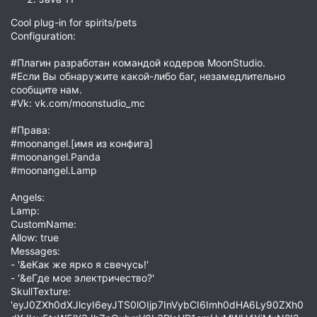
Cool plug-in for spirits/pets
Configuration:
#Плагин разработан командой кодеров MoonStudio.
#Если Вы обнаружите какой-либо баг, незамедлительно
сообщите нам.
#Vk: vk.com/moonstudio_mc
#Права:
#moonangel.[имя из конфига]
#moonangel.Panda
#moonangel.Lamp
Angels:
Lamp:
CustomName:
Allow: true
Messages:
- '&eКак же ярко я свечусь!'
- '&eГде мое электричество?'
SkullTexture:
'eyJ0ZXh0dXJlcyI6eyJTS0lOIjp7InVybCI6Imh0dHA6Ly90ZXh0