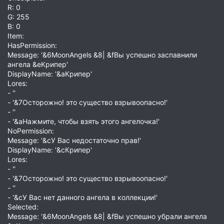
R: 0
G: 255
B: 0
Item:
HasPermission:
Message: '&6MoonAngels &8| &fВы успешно заспавнили
ангела &eКрипер'
DisplayName: '&aКрипер'
Lores:
- ''
- '&7Осторожно! это существо взрывоопасно!'
- ''
- '&aНажмите, чтобы взять этого ангелочка!'
NoPermission:
Message: '&cУ Вас недостаточно прав!'
DisplayName: '&cКрипер'
Lores:
- ''
- '&7Осторожно! это существо взрывоопасно!'
- ''
- '&cУ Вас нет данного ангела в коллекции!'
Selected:
Message: '&6MoonAngels &8| &fВы успешно убрали ангела