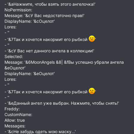
- '&aНажмите, чтобы взять этого ангелочка!'
NoPermission:
Message: '&cУ Вас недостаточно прав!'
DisplayName: '&cОцелот'
Lores:
- ''
- '&7Так и хочется накормит его рыбкой
'
- ''
- '&cУ Вас нет данного ангела в коллекции!'
Selected:
Message: '&6MoonAngels &8| &fВы успешно убрали ангела
&eОцелот'
DisplayName: '&eОцелот'
Lores:
- ''
- '&7Так и хочется накормит его рыбкой
'
- ''
- '&eДанный ангел уже выбран. Нажмите, чтобы снять!'
Freddy:
CustomName:
Allow: true
Messages:
- '&cНе забудь одеть мою маску...'