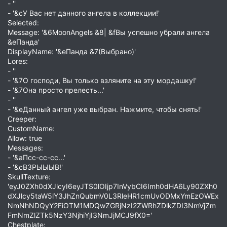
- ''
- '&cУ Вас нет данного ангела в коллекции!'
Selected:
Message: '&6MoonAngels &8| &fВы успешно убрали ангела
&eПанда'
DisplayName: '&eПанда &7(Выбрано)'
Lores:
- ''
- '&7О господи, Вы только взляните на эту мордашку!'
- '&7Она просто прелесть...'
- ''
- '&eДанный ангел уже выбран. Нажмите, чтобы снять!'
Creeper:
CustomName:
Allow: true
Messages:
- '&aПсс-сс-сс...'
- '&cВЗРЫЫЫВ!'
SkullTexture:
'eyJ0ZXh0dXJlcyI6eyJTS0lOIjp7InVybCI6Imh0dHA6Ly90ZXh0
dXJlcy5taW5lY3JhZnQubmV0L3RleHR1cmUvODMxYmEzOWEx
NmNhNDQyY2FiOTM1MDQwZGRjNzI2ZWRhZDlkZDI3NmVjZm
FmNmZlZTk5NzY3NjhiYjI3NmJjMCJ9fX0='
Chestplate: