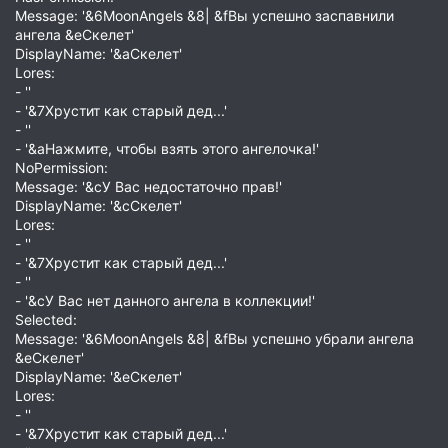
Message: '&6MoonAngels &8| &fВы успешно заспавнили
ангела &eСкелет'
DisplayName: '&aСкелет'
Lores:
- ''
- '&7Хрустит как старый дед...'
- ''
- '&aНажмите, чтобы взять этого ангелочка!'
NoPermission:
Message: '&cУ Вас недостаточно прав!'
DisplayName: '&cСкелет'
Lores:
- ''
- '&7Хрустит как старый дед...'
- ''
- '&cУ Вас нет данного ангела в коллекции!'
Selected:
Message: '&6MoonAngels &8| &fВы успешно убрали ангела
&eСкелет'
DisplayName: '&eСкелет'
Lores:
- ''
- '&7Хрустит как старый дед...'