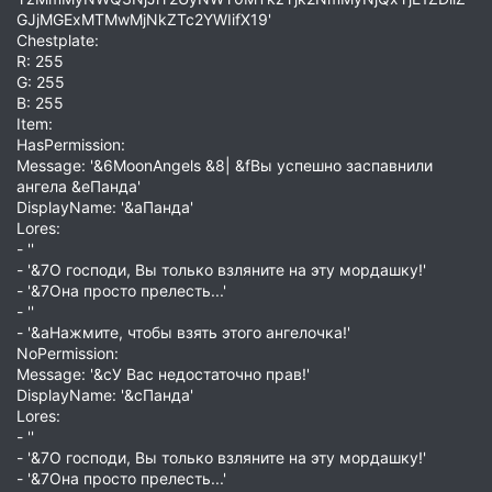
GJjMGExMTMwMjNkZTc2YWIifX19'
Chestplate:
R: 255
G: 255
B: 255
Item:
HasPermission:
Message: '&6MoonAngels &8| &fВы успешно заспавнили
ангела &eПанда'
DisplayName: '&aПанда'
Lores:
- ''
- '&7О господи, Вы только взляните на эту мордашку!'
- '&7Она просто прелесть...'
- ''
- '&aНажмите, чтобы взять этого ангелочка!'
NoPermission:
Message: '&cУ Вас недостаточно прав!'
DisplayName: '&cПанда'
Lores:
- ''
- '&7О господи, Вы только взляните на эту мордашку!'
- '&7Она просто прелесть...'