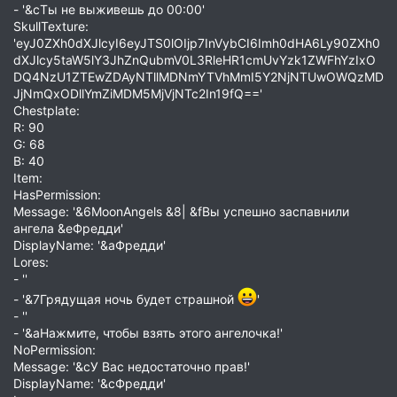
- '&cТы не выживешь до 00:00'
SkullTexture:
'eyJ0ZXh0dXJlcyI6eyJTS0lOIjp7InVybCI6Imh0dHA6Ly90ZXh0
dXJlcy5taW5lY3JhZnQubmV0L3RleHR1cmUvYzk1ZWFhYzIxO
DQ4NzU1ZTEwZDAyNTllMDNmYTVhMmI5Y2NjNTUwOWQzMD
JjNmQxODllYmZiMDM5MjVjNTc2In19fQ=='
Chestplate:
R: 90
G: 68
B: 40
Item:
HasPermission:
Message: '&6MoonAngels &8| &fВы успешно заспавнили
ангела &eФредди'
DisplayName: '&aФредди'
Lores:
- ''
- '&7Грядущая ночь будет страшной
'
- ''
- '&aНажмите, чтобы взять этого ангелочка!'
NoPermission:
Message: '&cУ Вас недостаточно прав!'
DisplayName: '&cФредди'