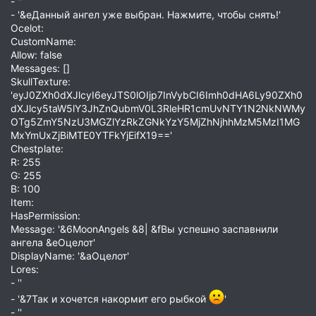
- ''
- '&eДанный ангел уже выбран. Нажмите, чтобы снять!'
Ocelot:
CustomName:
Allow: false
Messages: []
SkullTexture:
'eyJ0ZXh0dXJlcyI6eyJTS0lOIjp7InVybCI6Imh0dHA6Ly90ZXh0
dXJlcy5taW5lY3JhZnQubmV0L3RleHR1cmUvNTY1N2NkNWMy
OTg5ZmY5NzU3MGZlYzRkZGNkYzY5MjZhNjhhMzM5MzI1MG
MxYmUxZjBiMTE0YTFkYjEifX19=='
Chestplate:
R: 255
G: 255
B: 100
Item:
HasPermission:
Message: '&6MoonAngels &8| &fВы успешно заспавнили
ангела &eОцелот'
DisplayName: '&aОцелот'
Lores:
- ''
- '&7Так и хочется накормит его рыбкой
'
- ''