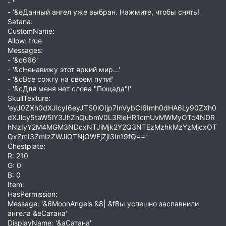
- ''
- '&eДанный ангел уже выбран. Нажмите, чтобы снять!'
Satana:
CustomName:
Allow: true
Messages:
- '&c666'
- '&cНенавижу этот яркий мир...'
- '&cВсе сожгу на своем пути!'
- '&cДля меня нет слова "Пощада"!'
SkullTexture:
'eyJ0ZXh0dXJlcyI6eyJTS0lOIjp7InVybCI6Imh0dHA6Ly90ZXh0
dXJlcy5taW5lY3JhZnQubmV0L3RleHR1cmUvMWMyOTc4NDR
hNzIyY2M4MGM3NDcxNTJiMjk2Y2Q3NTEzMzhkMzYzMjcxOT
QxZmI3ZmIzZWJiOTNjOWFjZjI3In19fQ=='
Chestplate:
R: 210
G: 0
B: 0
Item:
HasPermission:
Message: '&6MoonAngels &8| &fВы успешно заспавнили
ангела &eСатана'
DisplayName: '&aСатана'