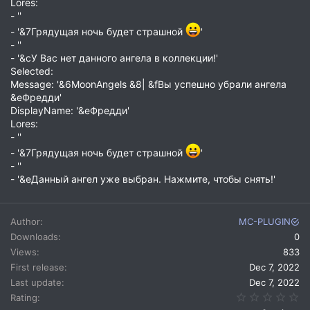
Lores:
- ''
- '&7Грядущая ночь будет страшной
'
- ''
- '&cУ Вас нет данного ангела в коллекции!'
Selected:
Message: '&6MoonAngels &8| &fВы успешно убрали ангела
&eФредди'
DisplayName: '&eФредди'
Lores:
- ''
- '&7Грядущая ночь будет страшной
'
- ''
- '&eДанный ангел уже выбран. Нажмите, чтобы снять!'
Author
MC-PLUGIN
Downloads
0
Views
833
First release
Dec 7, 2022
Last update
Dec 7, 2022
0.
Rating