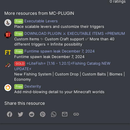
0 ratings
More resources from MC-PLUGIN
Executable Levers
Free
Place scalable levers and customize their triggers
DOWNLOAD PLUGIN ⚔️ EXECUTABLE ITEMS ⭐PREMIUM
Free
Custom Items ✨ Custom Craft support ✅ More than 40
different triggers ⭐ Infinite possibility
Funtime spawn leak December 7, 2024
Free
Funtime spawn leak December 7, 2024
⭐LiteFish⭐ [1.16 - 1.20.1]⚡Fishing Catalog NEW
GOLD
UPDATE⚡
New Fishing System | Custom Drop | Custom Baits | Biomes |
Economy
Dexterity
Free
Add mind-blowing detail to your Minecraft worlds
Share this resource
Facebook
Twitter
Reddit
Pinterest
WhatsApp
Email
Link