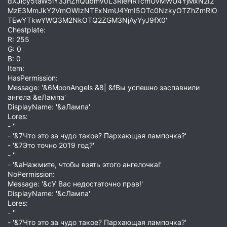
dXJlcy5taW5lY3JhZnQubmV0L3RleHR1cmUvMWU4YjMxN2I2
MzE3MmJkY2VmOWIzNTExNmU4YmI5OTc0NzkyOTZhZmRiO
TEwYTkwYWQ3M2NkOTQ2ZGM3NjAyYyJ9fX0'
Chestplate:
R: 255
G: 0
B: 0
Item:
HasPermission:
Message: '&6MoonAngels &8| &fВы успешно заспавнили
ангела &eЛампа'
DisplayName: '&aЛампа'
Lores:
- ''
- '&7Что это за чудо такое? Пархающая лампочка?'
- '&7Это точно 2019 год?'
- ''
- '&aНажмите, чтобы взять этого ангелочка!'
NoPermission:
Message: '&cУ Вас недостаточно прав!'
DisplayName: '&cЛампа'
Lores:
- ''
- '&7Что это за чудо такое? Пархающая лампочка?'