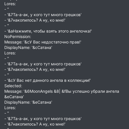
Lores:
- ''
- '&7Та-а-ак, у кого тут много грешков'
- '&7накопилось? А ну, ко мне!'
- ''
- '&aНажмите, чтобы взять этого ангелочка!'
NoPermission:
Message: '&cУ Вас недостаточно прав!'
DisplayName: '&cСатана'
Lores:
- ''
- '&7Та-а-ак, у кого тут много грешков'
- '&7накопилось? А ну, ко мне!'
- ''
- '&cУ Вас нет данного ангела в коллекции!'
Selected:
Message: '&6MoonAngels &8| &fВы успешно убрали ангела
&eСатана'
DisplayName: '&eСатана'
Lores:
- ''
- '&7Та-а-ак, у кого тут много грешков'
- '&7накопилось? А ну, ко мне!'