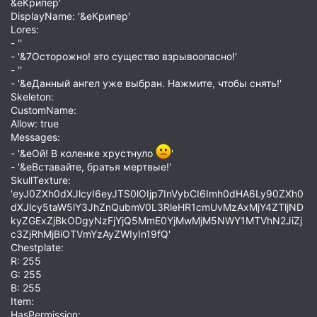
&eКрипер'
DisplayName: '&eКрипер'
Lores:
- ''
- '&7Осторожно! это существо взрывоопасно!'
- ''
- '&eДанный ангел уже выбран. Нажмите, чтобы снять!'
Skeleton:
CustomName:
Allow: true
Messages:
- '&eОй! В коленке хрустнуло
'
- '&eВставайте, братья мертвые!'
SkullTexture:
'eyJ0ZXh0dXJlcyI6eyJTS0lOIjp7InVybCI6Imh0dHA6Ly90ZXh0
dXJlcy5taW5lY3JhZnQubmV0L3RleHR1cmUvMzAxMjY4ZTljND
kyZGExZjBkODgyNzFjYjQ5MmE0YjMwMjM5NWY1MTVhN2JiZj
c3ZjRhMjBiOTVmYzAyZWIyIn19fQ'
Chestplate:
R: 255
G: 255
B: 255
Item:
HasPermission: